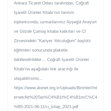
Ankara Ticaret Odası tarafından, Coğrafi
İşaretli Ürünler Kitabı’nın tanıtım
toplantısında, uzmanlarımız Ayşegül Anayurt
ve Gözde Çamaş kitaba katkıları ve Cİ
Zirvesindeki “Kariyer Yolculuğum” başlıklı
eğitimleri sonucunda plaketle
ödüllendirildiler… Coğrafi İşaretli Ürünler
Kitabı'na aşağıdaki link aracılığı ile
ulaşabilirsiniz...
https://www.atonet.org.tr/Uploads/Birimler/Int
ernet/Alt%20Tan%C4%B1t%C4%B1m/C%C4
%B0-2021-06-11/ci_kitap_2021.pdf